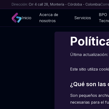
Dirección:
Crr 4 call 28, Montería - Córdoba - Colombia
Corr
Acerca de
BPO
Inicio
Servicios
nosotros
Tecno
Políti
Última actualización:
Este sitio utiliza co
¿Qué son las 
Son pequeños archivo
necesarias para el fu